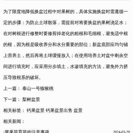
为了限度地降低换盆过程中对果树的，具体实施换盆时需遵循一
定的步骤：为防止土球散落，需提前对将要换盆的果树浇足水；
在对树根进行修整时要修剪掉老化的粗根和毛细根，避免适中根
的根，因为根是吸收养分和水分重要的部位；新盆底部应均匀铺
上营养土，然后再将土球缓慢放入；在使用培养土对盆中剩余空
间进行填充时，应采用分步填土，水渗填充的方法，避免外力挤
压导致根系的破坏。
上一篇：
泰山一号猕猴桃
下一篇：
梨树盆景
相关标签：
钙果盆景
钙果盆景出售
盆景
相关新闻：
·苹果苗育苗的注意事项
2024-03-29